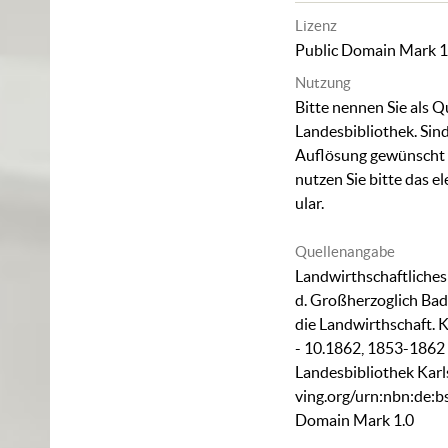
Lizenz
Public Domain Mark 1
Nutzung
Bitte nennen Sie als Q
Landesbibliothek. Sind
Auflösung gewünscht (
nutzen Sie bitte das
el
ular
.
Quellenangabe
Landwirthschaftliches 
d. Großherzoglich Badi
die Landwirthschaft. K
- 10.1862, 1853-1862 
Landesbibliothek Karl
ving.org/urn:nbn:de:
Domain Mark 1.0