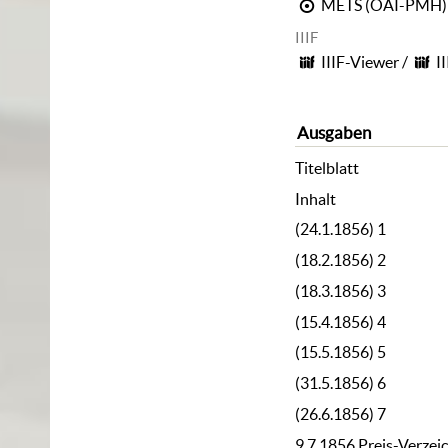
METS (OAI-PMH)
IIIF
IIIF-Viewer
/
I
Ausgaben
Titelblatt
Inhalt
(24.1.1856) 1
(18.2.1856) 2
(18.3.1856) 3
(15.4.1856) 4
(15.5.1856) 5
(31.5.1856) 6
(26.6.1856) 7
9.7.1856 Preis-Verzei