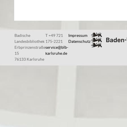
Badische
T +49 721
Impressum
Landesbibliothek
175-2221
Datenschutz
Erbprinzenstraße
service@blb-
15
karlsruhe.de
76133 Karlsruhe