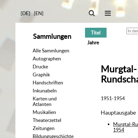
[DE]
[EN]
Titel
Sammlungen
Jahre
Alle Sammlungen
Autographen
Drucke
Murgtal-
Graphik
Rundsch
Handschriften
Inkunabeln
1951-1954
Karten und
Atlanten
Musikalien
Hauptausgabe
Theaterzettel
Murgtal-Ru
Zeitungen
1954
Bildungsgeschichte