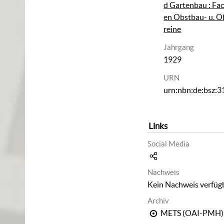
d Gartenbau : Fac
en Obstbau- u. O
reine
Jahrgang
1929
URN
urn:nbn:de:bsz:
Links
Social Media
Nachweis
Kein Nachweis verfüg
Archiv
METS (OAI-PMH)