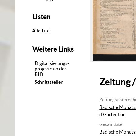
Listen
Alle Titel
Weitere Links
Digitalisierungs-
projekte an der
BLB
Zeitung /
Schnittstellen
Zeitungsunterne
Badische Monatss
d Gartenbau
Gesamttitel
Badische Monatss