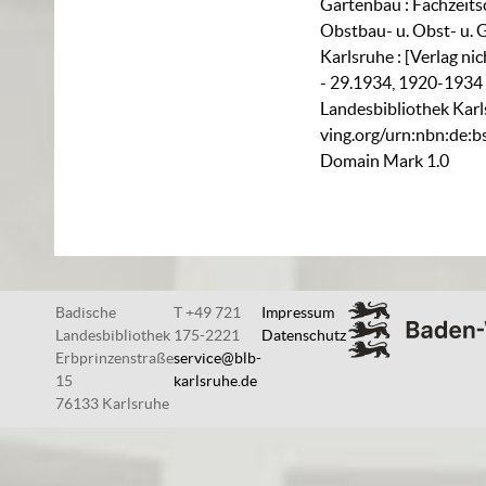
Gartenbau : Fachzeitsc
Obstbau- u. Obst- u. 
Karlsruhe : [Verlag ni
- 29.1934, 1920-1934 
Landesbibliothek Karl
ving.org/urn:nbn:de:
Domain Mark 1.0
Badische
T +49 721
Impressum
Landesbibliothek
175-2221
Datenschutz
Erbprinzenstraße
service@blb-
15
karlsruhe.de
76133 Karlsruhe