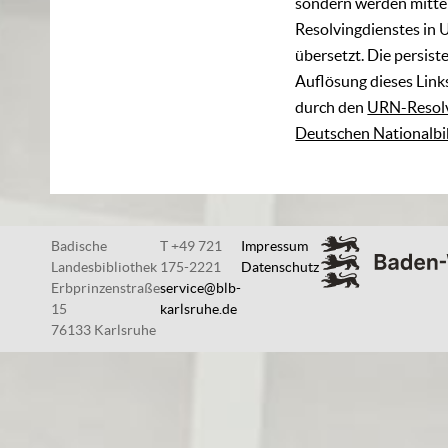
sondern werden mittel
Resolvingdienstes in 
übersetzt. Die persist
Auflösung dieses Links
durch den
URN-Resolv
Deutschen Nationalbi
Badische
T +49 721
Impressum
Landesbibliothek
175-2221
Datenschutz
Erbprinzenstraße
service@blb-
15
karlsruhe.de
76133 Karlsruhe