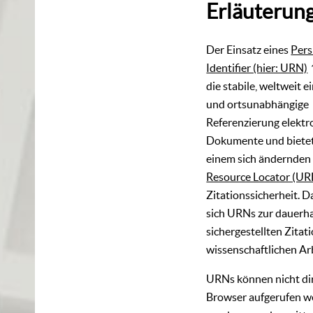
Erläuterun
Der Einsatz eines
Pers
Identifier (hier: URN)
die stabile, weltweit e
und ortsunabhängige
Referenzierung elektr
Dokumente und bietet
einem sich ändernde
Resource Locator (UR
Zitationssicherheit. 
sich URNs zur dauerha
sichergestellten Zitati
wissenschaftlichen Ar
URNs können nicht di
Browser aufgerufen w