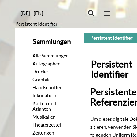
[DE]
[EN]
Persistent Identifier
Persistent Identifier
Sammlungen
Alle Sammlungen
Persistent
Autographen
Drucke
Identifier
Graphik
Handschriften
Persistente
Inkunabeln
Referenzie
Karten und
Atlanten
Musikalien
Um dieses digitale D
Theaterzettel
zitieren, verwenden Si
Zeitungen
folgenden
Uniform Re