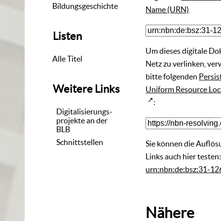
Bildungsgeschichte
Name (URN)
Listen
Um dieses digitale D
Alle Titel
Netz zu verlinken, ve
bitte folgenden
Persis
Weitere Links
Uniform Resource Loc
:
Digitalisierungs-
projekte an der
BLB
Schnittstellen
Sie können die Auflös
Links auch hier testen
urn:nbn:de:bsz:31-1
Nähere