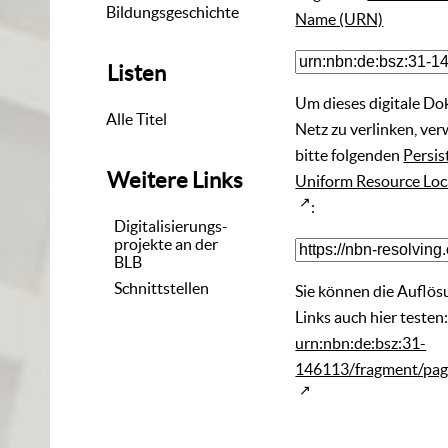
Bildungsgeschichte
Name (URN)
Listen
Um dieses digitale D
Alle Titel
Netz zu verlinken, ve
bitte folgenden
Persis
Weitere Links
Uniform Resource Loc
:
Digitalisierungs-
projekte an der
BLB
Schnittstellen
Sie können die Auflös
Links auch hier testen
urn:nbn:de:bsz:31-
146113/fragment/pa