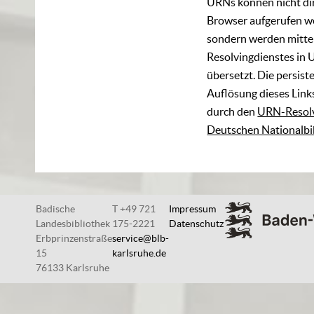
URNs können nicht di
Browser aufgerufen w
sondern werden mittel
Resolvingdienstes in 
übersetzt. Die persist
Auflösung dieses Links
durch den
URN-Resolv
Deutschen Nationalbi
Badische
T +49 721
Impressum
Landesbibliothek
175-2221
Datenschutz
Erbprinzenstraße
service@blb-
15
karlsruhe.de
76133 Karlsruhe