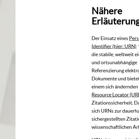
Nähere
Erläuterun
Der Einsatz eines
Pers
Identifier (hier: URN)
die stabile, weltweit e
und ortsunabhängige
Referenzierung elektr
Dokumente und bietet
einem sich ändernde
Resource Locator (UR
Zitationssicherheit. 
sich URNs zur dauerha
sichergestellten Zitati
wissenschaftlichen Ar