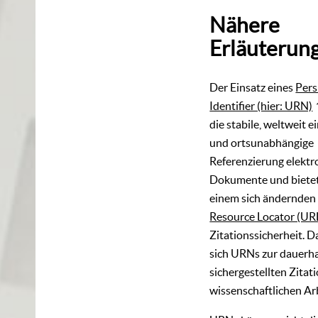
Nähere
Erläuterun
Der Einsatz eines
Pers
Identifier (hier: URN)
die stabile, weltweit e
und ortsunabhängige
Referenzierung elektr
Dokumente und bietet
einem sich ändernde
Resource Locator (UR
Zitationssicherheit. 
sich URNs zur dauerha
sichergestellten Zitati
wissenschaftlichen Ar