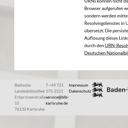
URNs können nicht di
Browser aufgerufen w
sondern werden mittel
Resolvingdienstes in 
übersetzt. Die persist
Auflösung dieses Links
durch den
URN-Resolv
Deutschen Nationalbi
Badische
T +49 721
Impressum
Landesbibliothek
175-2221
Datenschutz
Erbprinzenstraße
service@blb-
15
karlsruhe.de
76133 Karlsruhe