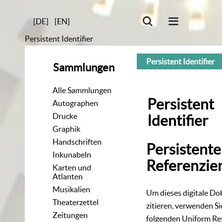
[DE]
[EN]
Persistent Identifier
Persistent Identifier
Sammlungen
Alle Sammlungen
Persistent
Autographen
Drucke
Identifier
Graphik
Handschriften
Persistente
Inkunabeln
Referenzie
Karten und
Atlanten
Musikalien
Um dieses digitale D
Theaterzettel
zitieren, verwenden Si
Zeitungen
folgenden
Uniform Re