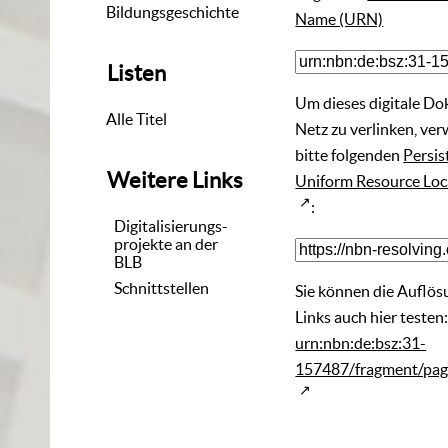
Bildungsgeschichte
Name (URN)
Listen
Um dieses digitale D
Alle Titel
Netz zu verlinken, ve
bitte folgenden
Persis
Weitere Links
Uniform Resource Loc
:
Digitalisierungs-
projekte an der
BLB
Schnittstellen
Sie können die Auflös
Links auch hier testen
urn:nbn:de:bsz:31-
157487/fragment/pa