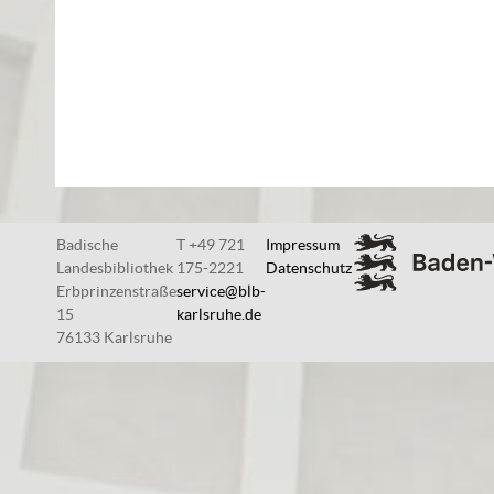
Badische
T +49 721
Impressum
Landesbibliothek
175-2221
Datenschutz
Erbprinzenstraße
service@blb-
15
karlsruhe.de
76133 Karlsruhe