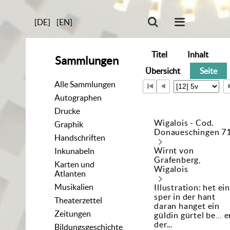
[DE]
[EN]
Titel
Inhalt
Sammlungen
Übersicht
Seite
Alle Sammlungen
Autographen
Drucke
Wigalois - Cod.
Graphik
Donaueschingen 7
Handschriften
Wirnt von
Inkunabeln
Grafenberg,
Karten und
Wigalois
Atlanten
Musikalien
Illustration: het ein
sper in der hant
Theaterzettel
daran hanget ein
Zeitungen
güldin gürtel be… e
der...
Bildungsgeschichte