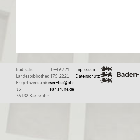
Badische
T +49 721
Impressum
Landesbibliothek
175-2221
Datenschutz
Erbprinzenstraße
service@blb-
15
karlsruhe.de
76133 Karlsruhe