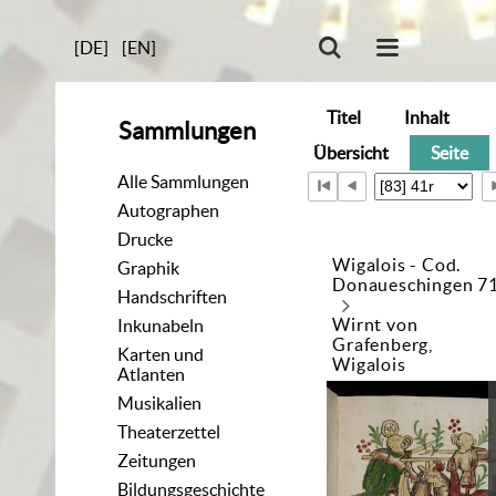
[DE]
[EN]
Titel
Inhalt
Sammlungen
Übersicht
Seite
Alle Sammlungen
Autographen
Drucke
Wigalois - Cod.
Graphik
Donaueschingen 7
Handschriften
Wirnt von
Inkunabeln
Grafenberg,
Karten und
Wigalois
Atlanten
Musikalien
Theaterzettel
Zeitungen
Bildungsgeschichte