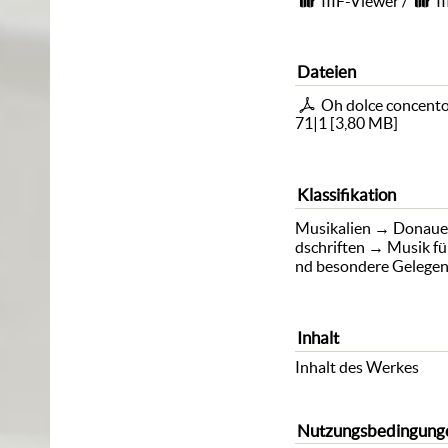
IIIF-Viewer
/
I
Dateien
Oh dolce concento
71|1
[
3,80 MB
]
Klassifikation
Musikalien
→
Donaue
dschriften
→
Musik fü
nd besondere Gelegen
Inhalt
Inhalt des Werkes
Nutzungsbedingung