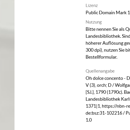
Lizenz
Public Domain Mark 1
Nutzung
Bitte nennen Sie als Q
Landesbibliothek. Sind
höherer Auflösung ge
300 dpi), nutzen Sie b
Bestellformular
.
Quellenangabe
Oh dolce concento - 
V (3), orch; D / Wolf
[S.l.], 1790 (1790c). B
Landesbibliothek Karl
1371|1
,
https://nbn-r
de:bsz:31-102216
/ P
1.0