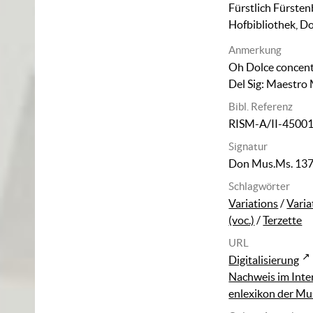
Fürstlich Fürsten
Hofbibliothek, D
Anmerkung
Oh Dolce concento
Del Sig: Maestro
Bibl. Referenz
RISM-A/II-4500
Signatur
Don Mus.Ms. 13
Schlagwörter
Variations
/
Varia
(voc.)
/
Terzette
URL
Digitalisierung
Nachweis im Inte
enlexikon der Mu