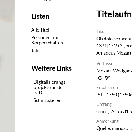
Titelauf
Listen
Alle Titel
Titel
Personen und
Oh dolce concent
Körperschaften
1371|1
:
V (3), or
Jahr
Amadeus Mozart
Verfasser
Weitere Links
Mozart, Wolfgan
Digitalisierungs-
projekte an der
Erschienen
BLB
[S.l.]
,
1790 (1790c
Schnittstellen
Umfang
score ; 24,5 x 31,
Anmerkung
Quelle: manuscrip