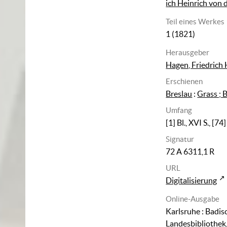
ich Heinrich von
Teil eines Werkes
1 (1821)
Herausgeber
Hagen, Friedrich 
Erschienen
Breslau
:
Grass ; 
Umfang
[1] Bl., XVI S., [74]
Signatur
72 A 6311,1 R
URL
Digitalisierung
Online-Ausgabe
Karlsruhe : Badis
Landesbibliothek