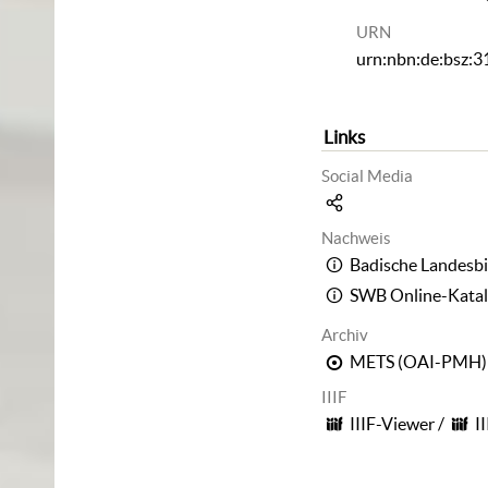
URN
urn:nbn:de:bsz:
Links
Social Media
Nachweis
Badische Landesbi
SWB Online-Kata
Archiv
METS (OAI-PMH)
IIIF
IIIF-Viewer
/
I