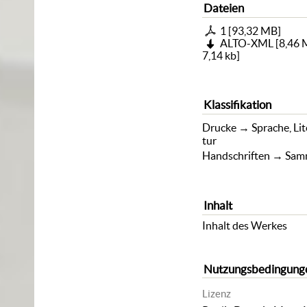
Dateien
1
[
93,32 MB
]
ALTO-XML
[
8,46
7,14 kb
]
Klassifikation
Drucke
→
Sprache, Li
tur
Handschriften
→
Sam
Inhalt
Inhalt des Werkes
Nutzungsbedingung
Lizenz