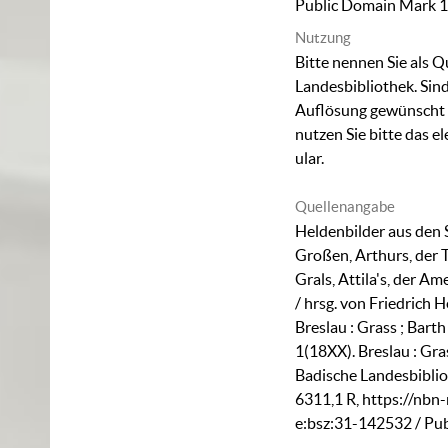
Public Domain Mark 1
Nutzung
Bitte nennen Sie als Q
Landesbibliothek. Sind
Auflösung gewünscht (
nutzen Sie bitte das
el
ular
.
Quellenangabe
Heldenbilder aus den 
Großen, Arthurs, der 
Grals, Attila's, der 
/ hrsg. von Friedrich 
Breslau : Grass ; Barth 
1(18XX). Breslau : Gra
Badische Landesbiblio
6311,1 R
,
https://nbn-
e:bsz:31-142532
/ Pu