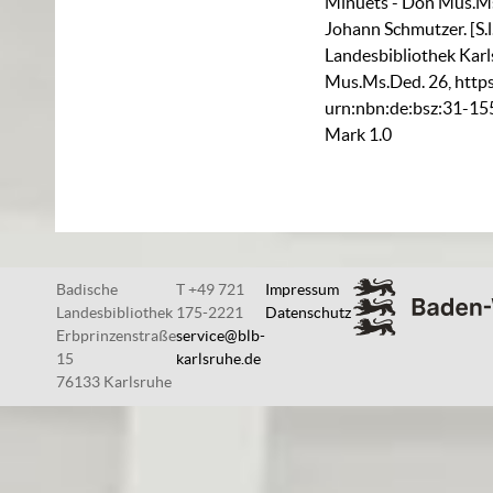
Minuets - Don Mus.Ms.D
Johann Schmutzer. [S.l
Landesbibliothek Karl
Mus.Ms.Ded. 26
,
https
urn:nbn:de:bsz:31-1
Mark 1.0
Badische
T +49 721
Impressum
Landesbibliothek
175-2221
Datenschutz
Erbprinzenstraße
service@blb-
15
karlsruhe.de
76133 Karlsruhe