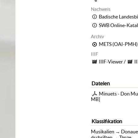
Nachweis
Badische Landesbi
SWB Online-Kata
Archiv
METS (OAI-PMH)
IIIF
IIIF-Viewer
/
I
Dateien
Minuets - Don Mu
MB
]
Klassifikation
Musikalien
→
Donaue
dschriften
→
Tänze