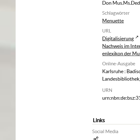
Don Mus.Ms.Ded
Schlagwörter
Menuette
URL
Digitalisierung
Nachweis im Inte
enlexikon der Mu
Online-Ausgabe
Karlsruhe : Badis
Landesbibliothek
URN
urn:nbn:de:bsz:
Links
Social Media