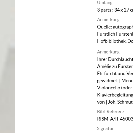
Umfang
3 parts ; 34 x 27 
Anmerkung
Quelle: autograph
Fürstlich Fürsten
Hofbibliothek, D
Anmerkung
Ihrer Durchlaucht
Amélie zu Fürstenb
Ehrfurcht und Ve
gewidmet. | Menue
Violoncello (oder 
Klavierbegleitung
von | Joh. Schmut
Bibl. Referenz
RISM-A/II-4500
Signatur