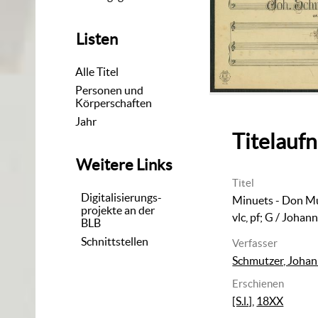
Listen
Alle Titel
Personen und
Körperschaften
Jahr
Titelauf
Weitere Links
Titel
Digitalisierungs-
Minuets - Don M
projekte an der
vlc, pf; G
/ Johann
BLB
Schnittstellen
Verfasser
Schmutzer, Joha
Erschienen
[S.l.]
,
18XX