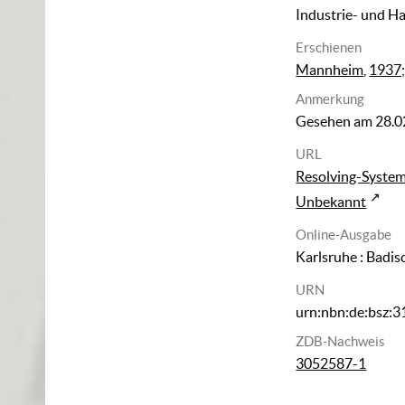
Industrie- und 
Erschienen
Mannheim
,
1937;
Anmerkung
Gesehen am 28.0
URL
Resolving-Syste
Unbekannt
Online-Ausgabe
Karlsruhe : Badis
URN
urn:nbn:de:bsz:
ZDB-Nachweis
3052587-1