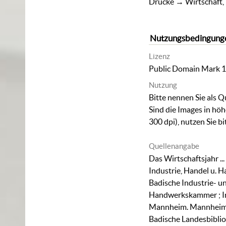
Drucke
→
Wirtschaft,
Nutzungsbedingung
Lizenz
Public Domain Mark 1
Nutzung
Bitte nennen Sie als Q
Sind die Images in hö
300 dpi), nutzen Sie b
Quellenangabe
Das Wirtschaftsjahr ...
Industrie, Handel u. 
Badische Industrie- 
Handwerkskammer ; I
Mannheim. Mannheim, 1
Badische Landesbiblio