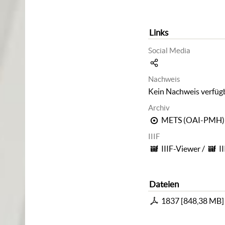
Links
Social Media
Nachweis
Kein Nachweis verfüg
Archiv
METS (OAI-PMH)
IIIF
IIIF-Viewer
/
I
Dateien
1837
[
848,38 MB
]