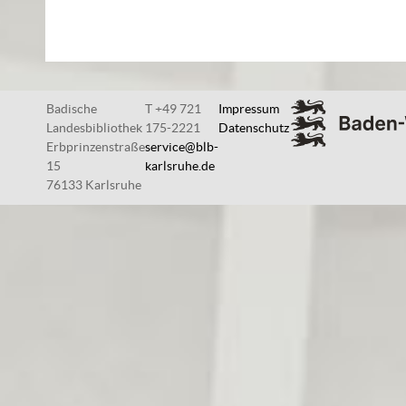
Badische
T +49 721
Impressum
Landesbibliothek
175-2221
Datenschutz
Erbprinzenstraße
service@blb-
15
karlsruhe.de
76133 Karlsruhe