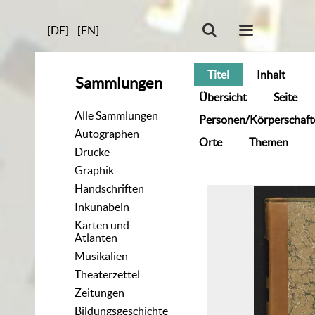
[DE]
[EN]
Titel
Inhalt
Sammlungen
Übersicht
Seite
Alle Sammlungen
Personen/Körperschaft
Autographen
Orte
Themen
Drucke
Graphik
Handschriften
Inkunabeln
Karten und
Atlanten
Musikalien
Theaterzettel
Zeitungen
Bildungsgeschichte