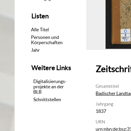
Listen
Alle Titel
Personen und
Körperschaften
Jahr
Zeitschri
Weitere Links
Digitalisierungs-
Gesamttitel
projekte an der
BLB
Badischer Landtag
Schnittstellen
Jahrgang
1837
URN
urn:nbn:de:bsz: