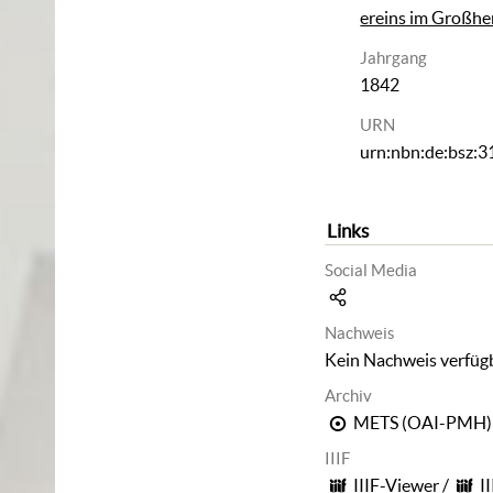
ereins im Großh
Jahrgang
1842
URN
urn:nbn:de:bsz:
Links
Social Media
Nachweis
Kein Nachweis verfüg
Archiv
METS (OAI-PMH)
IIIF
IIIF-Viewer
/
I