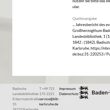
nutzen Sie bitte das
el
ular
.
Quellenangabe
... Jahresbericht des 
Großherzogthum Baden
Landesbibliothek, 1 (
1842 : (1842). Badisc
Karlsruhe,
https://nbn
de:bsz:31-220253
/ P
Badische
T +49 721
Impressum
Landesbibliothek
175-2221
Datenschutz
Erbprinzenstraße
service@blb-
15
karlsruhe.de
76133 Karlsruhe