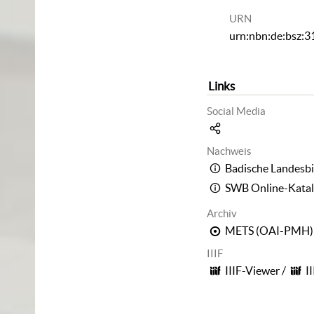
URN
urn:nbn:de:bsz:
Links
Social Media
Nachweis
Badische Landesbi
SWB Online-Kata
Archiv
METS (OAI-PMH)
IIIF
IIIF-Viewer
/
I