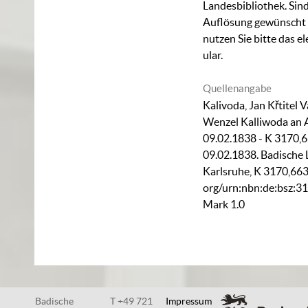
Landesbibliothek. Sind
Auflösung gewünscht (
nutzen Sie bitte das
el
ular
.
Quellenangabe
Kalivoda, Jan Křtitel 
Wenzel Kalliwoda an 
09.02.1838 - K 3170,
09.02.1838. Badische 
Karlsruhe,
K 3170,66
org/urn:nbn:de:bsz:3
Mark 1.0
Badische
T +49 721
Impressum