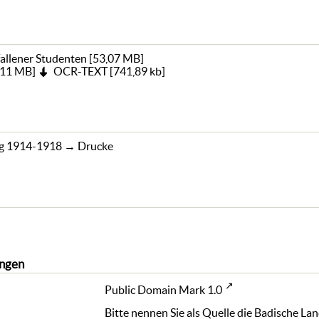
fallener Studenten
[
53,07 MB
]
,11 MB
]
OCR-TEXT
[
741,89 kb
]
eg 1914-1918
→
Drucke
ngen
Public Domain Mark 1.0
Bitte nennen Sie als Quelle die Badische La