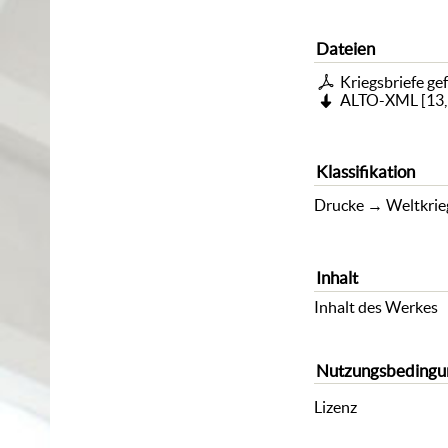
Dateien
Kriegsbriefe ge
ALTO-XML
[
13
Klassifikation
Drucke
→
Weltkri
Inhalt
Inhalt des Werkes
Nutzungsbedingu
Lizenz