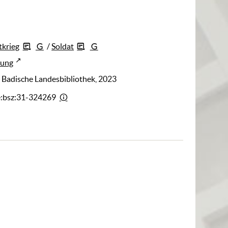
tkrieg
/
Soldat
rung
: Badische Landesbibliothek, 2023
e:bsz:31-324269