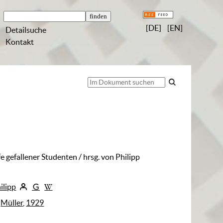
[DE]
[EN]
Detailsuche
Kontakt
fe gefallener Studenten
/ hrsg. von Philipp
ilipp
:
Müller
,
1929