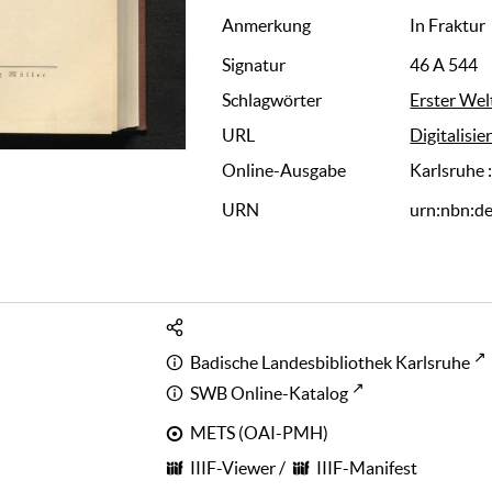
Anmerkung
In Fraktur
Signatur
46 A 544
Schlagwörter
Erster Wel
URL
Digitalisie
Online-Ausgabe
Karlsruhe 
URN
urn:nbn:d
Badische Landesbibliothek Karlsruhe
SWB Online-Katalog
METS (OAI-PMH)
IIIF-Viewer
/
IIIF-Manifest