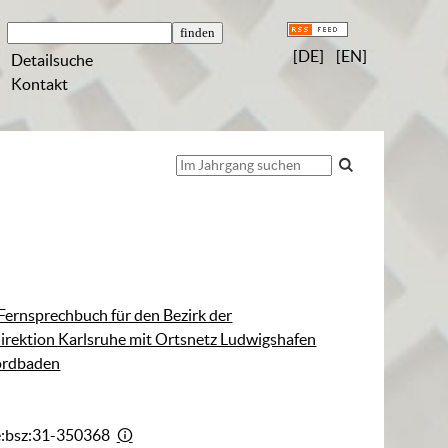
[DE]
[EN]
Detailsuche
Kontakt
Fernsprechbuch für den Bezirk der
rektion Karlsruhe mit Ortsnetz Ludwigshafen
Nordbaden
e:bsz:31-350368