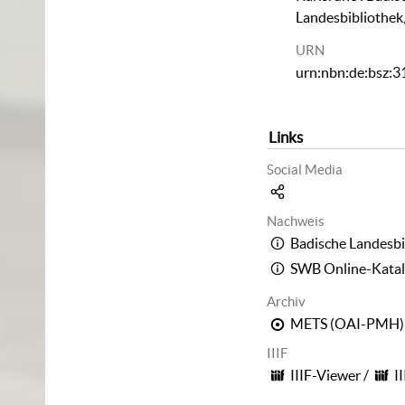
Landesbibliothek
URN
urn:nbn:de:bsz:
Links
Social Media
Nachweis
Badische Landesbi
SWB Online-Kata
Archiv
METS (OAI-PMH)
IIIF
IIIF-Viewer
/
I