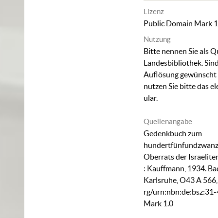
Lizenz
Public Domain Mark 1
Nutzung
Bitte nennen Sie als Q
Landesbibliothek. Sind
Auflösung gewünscht (
nutzen Sie bitte das
el
ular
.
Quellenangabe
Gedenkbuch zum
hundertfünfundzwanzi
Oberrats der Israelite
: Kauffmann, 1934. Ba
Karlsruhe,
O43 A 566
rg/urn:nbn:de:bsz:31
Mark 1.0