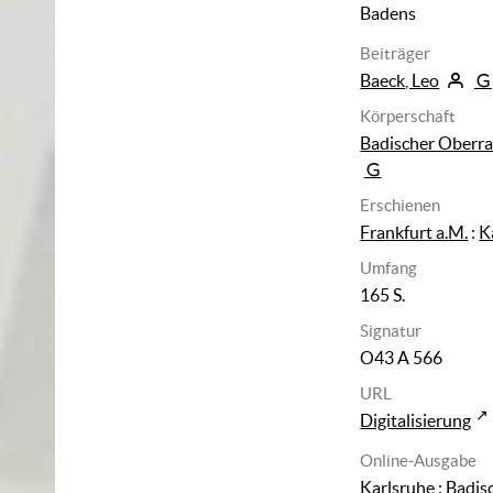
Badens
Beiträger
Baeck, Leo
Körperschaft
Badischer Oberrat
Erschienen
Frankfurt a.M.
:
K
Umfang
165 S.
Signatur
O43 A 566
URL
Digitalisierung
Online-Ausgabe
Karlsruhe : Badis