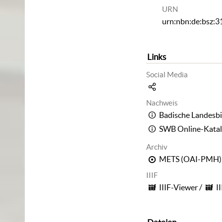
URN
urn:nbn:de:bsz:
Links
Social Media
Nachweis
Badische Landesbi
SWB Online-Kata
Archiv
METS (OAI-PMH)
IIIF
IIIF-Viewer
/
I