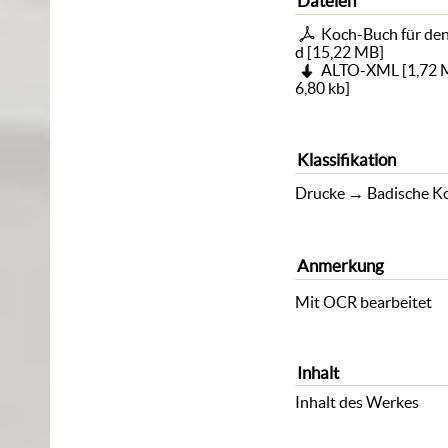
Dateien
Koch-Buch für den
d
[
15,22 MB
]
ALTO-XML
[
1,72
6,80 kb
]
Klassifikation
Drucke
→
Badische K
Anmerkung
Mit OCR bearbeitet
Inhalt
Inhalt des Werkes