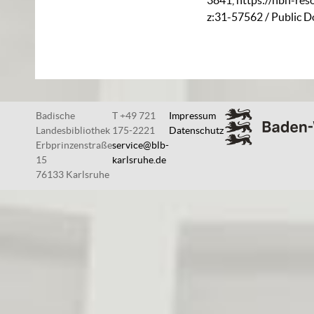
3841
,
https://nbn-res
z:31-57562
/ Public 
Badische
T +49 721
Impressum
Landesbibliothek
175-2221
Datenschutz
Erbprinzenstraße
service@blb-
15
karlsruhe.de
76133 Karlsruhe