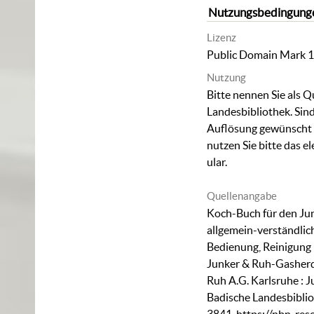
Nutzungsbedingung
Lizenz
Public Domain Mark 1
Nutzung
Bitte nennen Sie als Q
Landesbibliothek. Sind
Auflösung gewünscht (
nutzen Sie bitte das
el
ular
.
Quellenangabe
Koch-Buch für den Ju
allgemein-verständlich
Bedienung, Reinigung
Junker & Ruh-Gasherde
Ruh A.G. Karlsruhe : J
Badische Landesbiblio