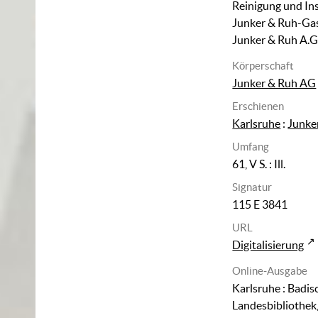
Reinigung und In
Junker & Ruh-Ga
Junker & Ruh A.G
Körperschaft
Junker & Ruh AG
Erschienen
Karlsruhe
:
Junke
Umfang
61, V S.
: Ill.
Signatur
115 E 3841
URL
Digitalisierung
Online-Ausgabe
Karlsruhe : Badis
Landesbibliothek