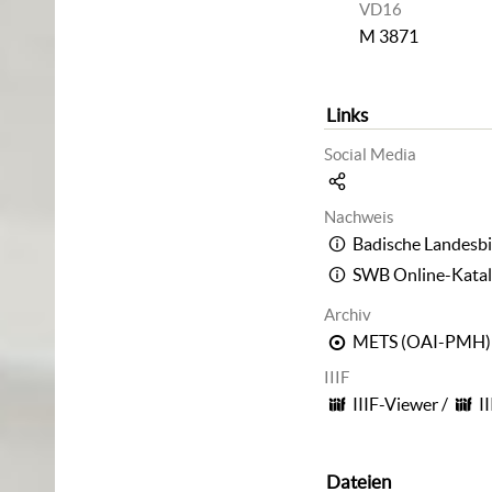
VD16
M 3871
Links
Social Media
Nachweis
Badische Landesbi
SWB Online-Kata
Archiv
METS (OAI-PMH)
IIIF
IIIF-Viewer
/
I
Dateien