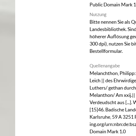
Public Domain Mark 1
Nutzung
Bitte nennen Sie als Q
Landesbibliothek. Sind
höherer Auflösung ge
300 dpi), nutzen Sie b
Bestellformular
.
Quellenangabe
Melanchthon, Philipp
Leich || des Ehrwirdig
Luthers/ gethan durch
Melanthon/ Am xxij.|| 
Verdeudscht aus [...].
[15]46. Badische Land
Karlsruhe,
59 A 3251 
ing.org/urn:nbn:de:b
Domain Mark 1.0