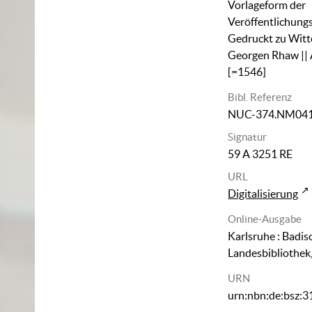
Vorlageform der
Veröffentlichung
Gedruckt zu Witt
Georgen Rhaw || 
[=1546]
Bibl. Referenz
NUC-374.NM04
Signatur
59 A 3251 RE
URL
Digitalisierung
Online-Ausgabe
Karlsruhe : Badis
Landesbibliothek
URN
urn:nbn:de:bsz: