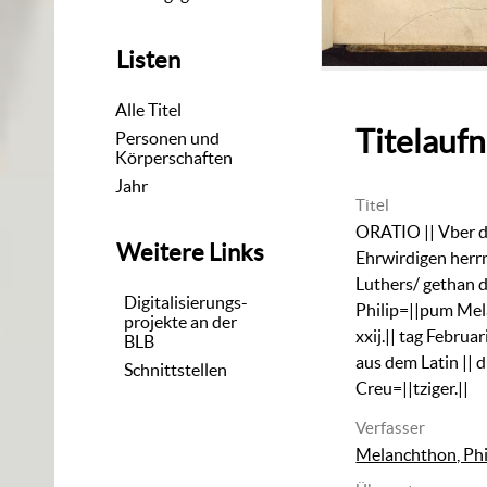
Listen
Alle Titel
Titelauf
Personen und
Körperschaften
Jahr
Titel
ORATIO || Vber de
Weitere Links
Ehrwirdigen herrn
Luthers/ gethan 
Digitalisierungs-
Philip=||pum Me
projekte an der
xxij.|| tag Februa
BLB
aus dem Latin || 
Schnittstellen
Creu=||tziger.||
Verfasser
Melanchthon, Phi