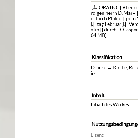
ORATIO || Vber der
rdigen herrn D. Mar=||
n durch Philip=||pum
j.|| tag Februarij.|| V
atin || durch D. Caspar
64 MB
]
Klassifikation
Drucke
→
Kirche, Rel
ie
Inhalt
Inhalt des Werkes
Nutzungsbedingung
Lizenz