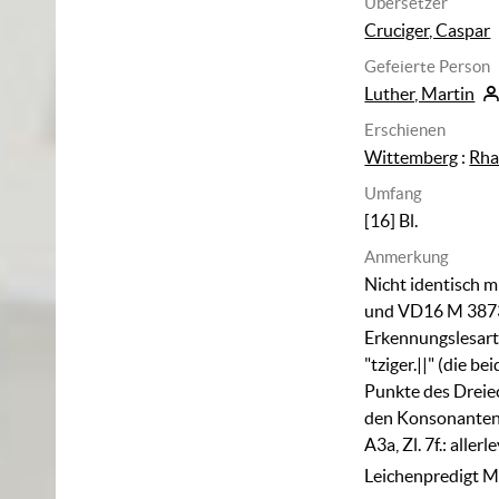
Übersetzer
Cruciger, Caspar
Gefeierte Person
Luther, Martin
Erschienen
Wittemberg
:
Rh
Umfang
[16] Bl.
Anmerkung
Nicht identisch 
und VD16 M 387
Erkennungslesarten
"tziger.||" (die b
Punkte des Dreie
den Konsonanten "
A3a, Zl. 7f.: allerle
Leichenpredigt M