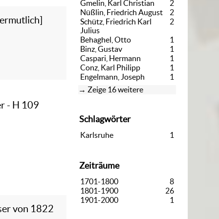
Gmelin, Karl Christian
2
Nüßlin, Friedrich August
2
ermutlich]
Schütz, Friedrich Karl
2
Julius
Behaghel, Otto
1
Binz, Gustav
1
Caspari, Hermann
1
Conz, Karl Philipp
1
Engelmann, Joseph
1
Zeige 16 weitere
er - H 109
Schlagwörter
Karlsruhe
1
Zeiträume
1701-1800
8
1801-1900
26
1901-2000
1
yser von 1822