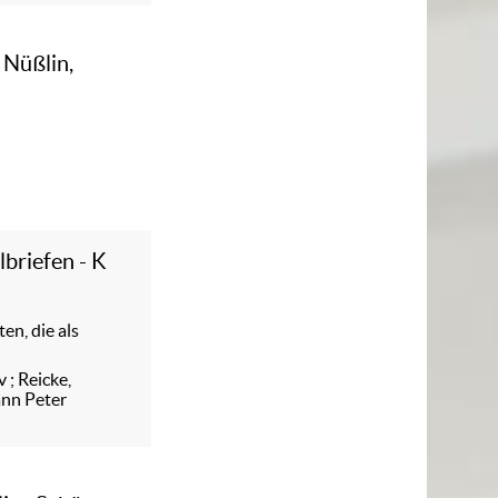
 Nüßlin,
briefen - K
en, die als
v
;
Reicke,
ann Peter