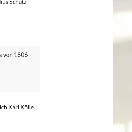
lius Schütz
s von 1806 -
ich Karl Kölle