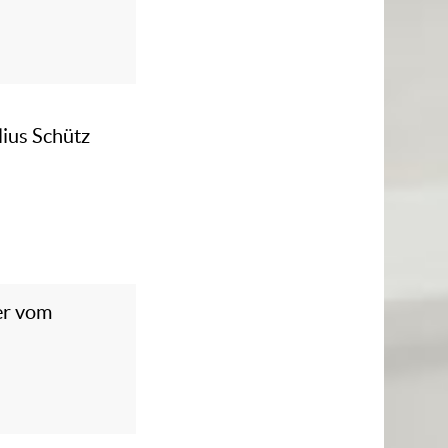
lius Schütz
er vom