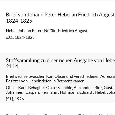
Brief von Johann Peter Hebel an Friedrich August
1824-1825
Hebel, Johann Peter
;
Nüßlin, Friedrich August
o.O., 1824-1825
Stoffsammlung zu einer neuen Ausgabe von Hebel
2114 I
Briefwechsel zwischen Karl Obser und verschiedenen Adressat
Besitzer von Hebelbriefen in Betracht kamen
Obser, Karl
;
Behaghel, Otto
;
Schaible, Alexander
;
Binz, Gusta
Johannes
;
Caspari, Hermann
;
Hoffmann, Eduard
;
Hebel, Joh
[S.l.], 1926