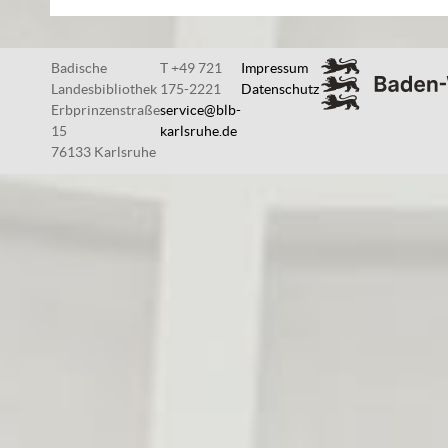
Badische
T +49 721
Impressum
Landesbibliothek
175-2221
Datenschutz
Erbprinzenstraße
service@blb-
15
karlsruhe.de
76133 Karlsruhe