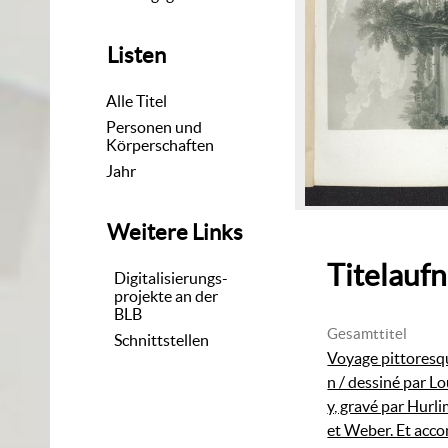
Listen
Alle Titel
Personen und
Körperschaften
Jahr
Weitere Links
Titelauf
Digitalisierungs-
projekte an der
BLB
Gesamttitel
Schnittstellen
Voyage pittoresq
n / dessiné par Lo
y, gravé par Hurl
et Weber. Et acc