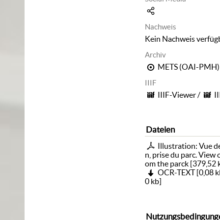
Nachweis
Kein Nachweis verfüg
Archiv
METS (OAI-PMH)
IIIF
IIIF-Viewer
/
I
Dateien
Illustration: Vue d
n, prise du parc. View
om the parck
[
379,52 
OCR-TEXT
[
0,08 k
0 kb
]
Nutzungsbedingung