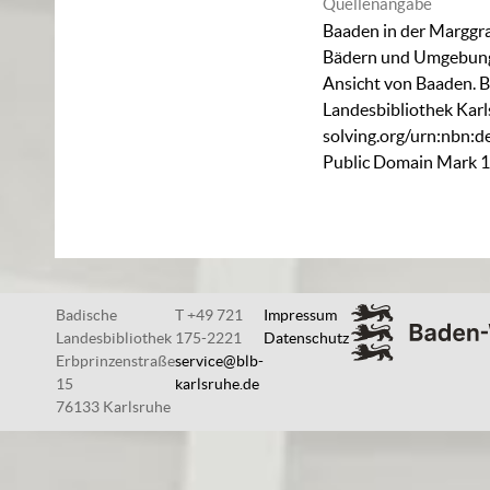
Quellenangabe
Baaden in der Marggra
Bädern und Umgebunge
Ansicht von Baaden. 
Landesbibliothek Karl
solving.org/urn:nbn:
Public Domain Mark 1
Badische
T +49 721
Impressum
Landesbibliothek
175-2221
Datenschutz
Erbprinzenstraße
service@blb-
15
karlsruhe.de
76133 Karlsruhe