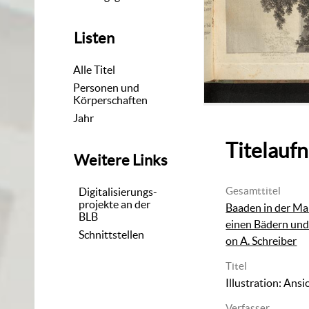
Listen
Alle Titel
Personen und
Körperschaften
Jahr
Titelauf
Weitere Links
Gesamttitel
Digitalisierungs-
projekte an der
Baaden in der Mar
BLB
einen Bädern un
Schnittstellen
on A. Schreiber
Titel
Illustration: Ans
Verfasser