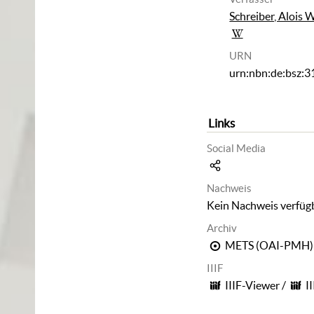
Schreiber, Alois 
URN
urn:nbn:de:bsz:
Links
Social Media
Nachweis
Kein Nachweis verfüg
Archiv
METS (OAI-PMH)
IIIF
IIIF-Viewer
/
I