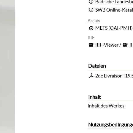
Badische Landesbi
SWB Online-Kata
Archiv
METS (OAI-PMH)
IIIF
IIIF-Viewer
/
I
Dateien
2de Livraison
[
19,
Inhalt
Inhalt des Werkes
Nutzungsbedingung