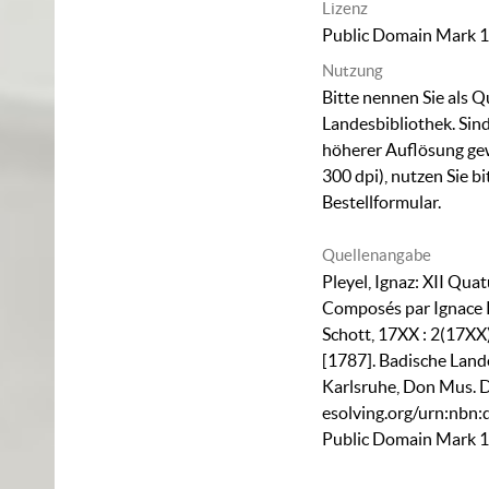
Lizenz
Public Domain Mark 1
Nutzung
Bitte nennen Sie als Q
Landesbibliothek. Sind
höherer Auflösung ge
300 dpi), nutzen Sie b
Bestellformular
.
Quellenangabe
Pleyel, Ignaz: XII Quat
Composés par Ignace P
Schott, 17XX : 2(17XX)
[1787]. Badische Land
Karlsruhe,
Don Mus. D
esolving.org/urn:nbn
Public Domain Mark 1