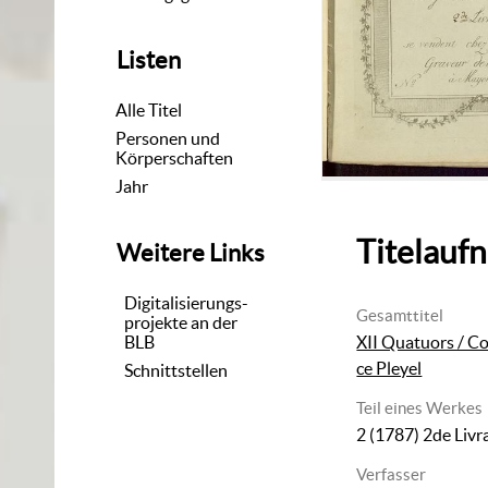
Listen
Alle Titel
Personen und
Körperschaften
Jahr
Titelauf
Weitere Links
Digitalisierungs-
Gesamttitel
projekte an der
BLB
XII Quatuors / C
ce Pleyel
Schnittstellen
Teil eines Werkes
2 (1787)
2de Livr
Verfasser