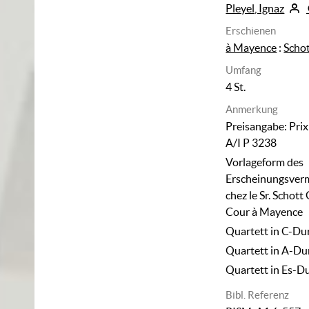
Pleyel, Ignaz
Erschienen
à Mayence
:
Scho
Umfang
4 St.
Anmerkung
Preisangabe: Prix 
A/I P 3238
Vorlageform des
Erscheinungsverm
chez le Sr. Schott
Cour à Mayence
Quartett in C-Du
Quartett in A-Du
Quartett in Es-D
Bibl. Referenz