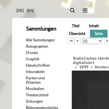
[DE]
[EN]
Titel
Inhalt
Sammlungen
Übersicht
Seite
Alle Sammlungen
Autographen
Drucke
Statistisches Jahr
Graphik
digitalisiert
Handschriften
1899
Vorder
Inkunabeln
Karten und
Atlanten
Musikalien
Theaterzettel
Zeitungen
Bildungsgeschichte