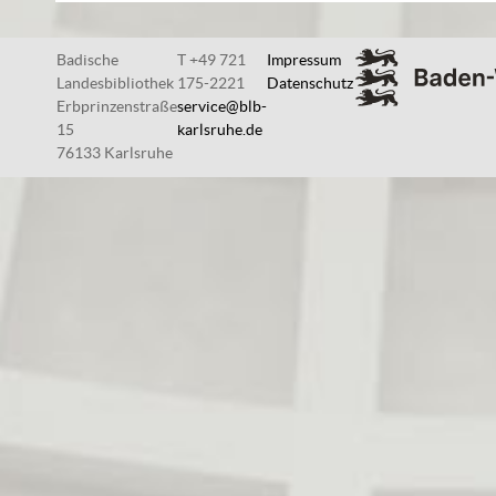
Badische
T +49 721
Impressum
Landesbibliothek
175-2221
Datenschutz
Erbprinzenstraße
service@blb-
15
karlsruhe.de
76133 Karlsruhe