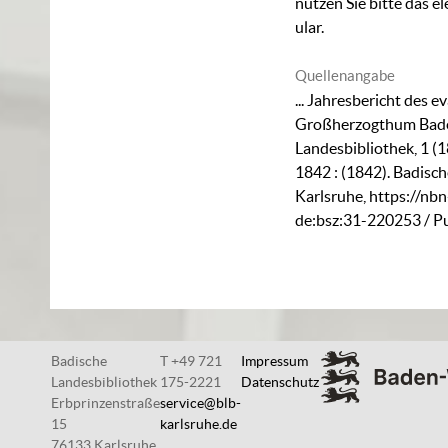
nutzen Sie bitte das
el
ular
.
Quellenangabe
... Jahresbericht des 
Großherzogthum Baden
Landesbibliothek, 1 (
1842 : (1842). Badisc
Karlsruhe,
https://nbn
de:bsz:31-220253
/ P
Badische
T +49 721
Impressum
Landesbibliothek
175-2221
Datenschutz
Erbprinzenstraße
service@blb-
15
karlsruhe.de
76133 Karlsruhe