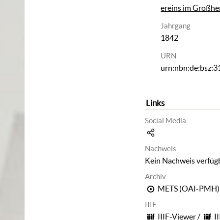
ereins im Großh
Jahrgang
1842
URN
urn:nbn:de:bsz:
Links
Social Media
Nachweis
Kein Nachweis verfüg
Archiv
METS (OAI-PMH)
IIIF
IIIF-Viewer
/
I