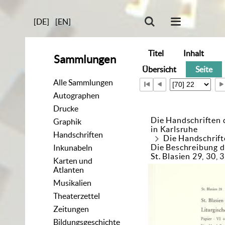
[DE]
[EN]
Titel
Inhalt
Sammlungen
Übersicht
Seite
Alle Sammlungen
Autographen
Drucke
Die Handschriften 
Graphik
in Karlsruhe
Handschriften
Die Handschrift
Die Beschreibung d
Inkunabeln
St. Blasien 29, 30, 
Karten und
Atlanten
Musikalien
Theaterzettel
Zeitungen
Bildungsgeschichte