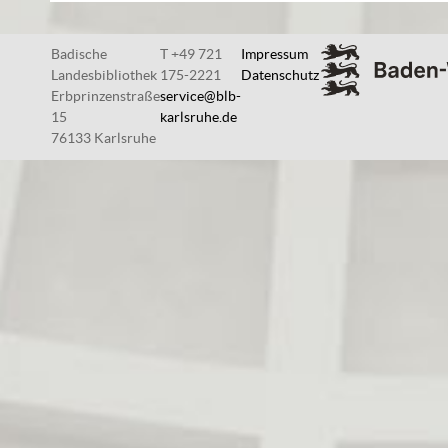
Badische
T +49 721
Impressum
Landesbibliothek
175-2221
Datenschutz
Erbprinzenstraße
service@blb-
15
karlsruhe.de
76133 Karlsruhe