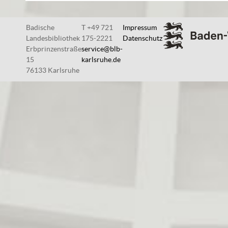
Badische
T +49 721
Impressum
Landesbibliothek
175-2221
Datenschutz
Erbprinzenstraße
service@blb-
15
karlsruhe.de
76133 Karlsruhe