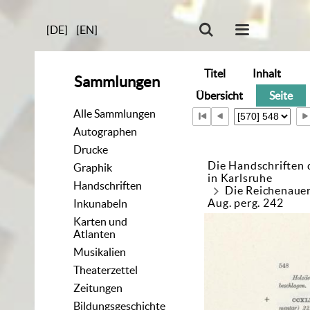
[DE]
[EN]
Titel
Inhalt
Sammlungen
Übersicht
Seite
Alle Sammlungen
Autographen
Drucke
Die Handschriften 
Graphik
in Karlsruhe
Handschriften
Die Reichenaue
Aug. perg. 242
Inkunabeln
Karten und
Atlanten
Musikalien
Theaterzettel
Zeitungen
Bildungsgeschichte