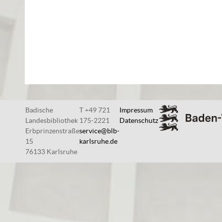
Badische
T +49 721
Impressum
Landesbibliothek
175-2221
Datenschutz
Erbprinzenstraße
service@blb-
15
karlsruhe.de
76133 Karlsruhe