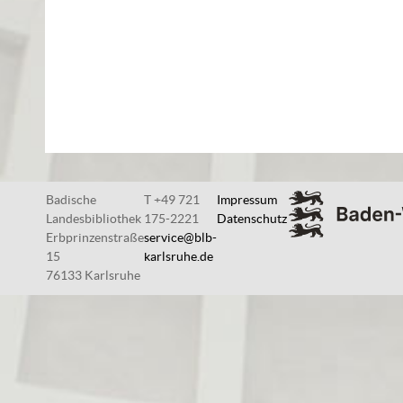
Badische
T +49 721
Impressum
Landesbibliothek
175-2221
Datenschutz
Erbprinzenstraße
service@blb-
15
karlsruhe.de
76133 Karlsruhe