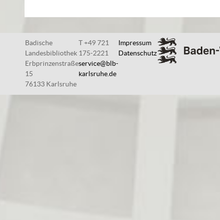
Badische
T +49 721
Impressum
Landesbibliothek
175-2221
Datenschutz
Erbprinzenstraße
service@blb-
15
karlsruhe.de
76133 Karlsruhe