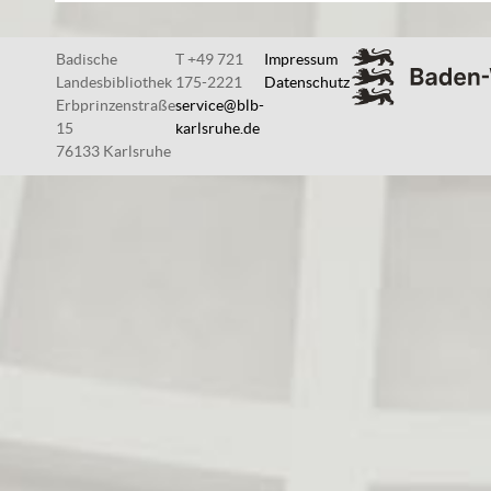
Badische
T +49 721
Impressum
Landesbibliothek
175-2221
Datenschutz
Erbprinzenstraße
service@blb-
15
karlsruhe.de
76133 Karlsruhe