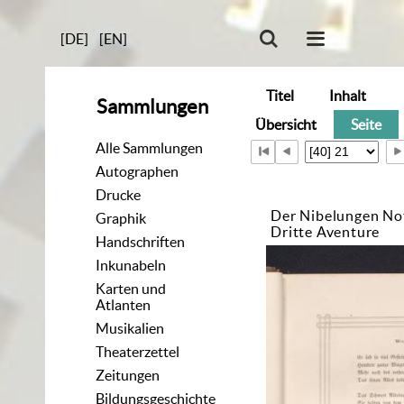
[DE]
[EN]
Titel
Inhalt
Sammlungen
Übersicht
Seite
Alle Sammlungen
Autographen
Drucke
Der Nibelungen No
Graphik
Dritte Aventure
Handschriften
Inkunabeln
Karten und
Atlanten
Musikalien
Theaterzettel
Zeitungen
Bildungsgeschichte