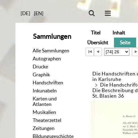
[DE]
[EN]
Titel
Inhalt
Sammlungen
Übersicht
Seite
Alle Sammlungen
Autographen
Drucke
Die Handschriften 
Graphik
in Karlsruhe
Handschriften
Die Handschrift
Die Beschreibung d
Inkunabeln
St. Blasien 36
Karten und
Atlanten
Musikalien
Theaterzettel
Zeitungen
Bildungsgeschichte