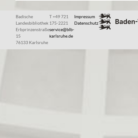
Badische
T +49 721
Impressum
Landesbibliothek
175-2221
Datenschutz
Erbprinzenstraße
service@blb-
15
karlsruhe.de
76133 Karlsruhe