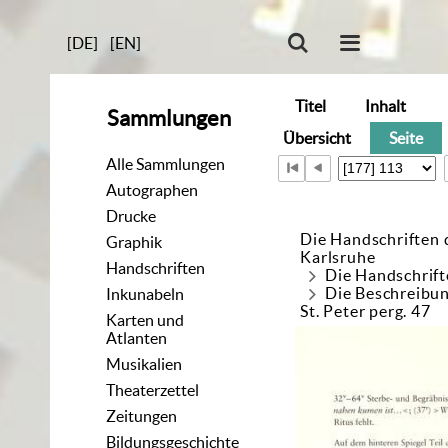
[DE]
[EN]
Titel
Inhalt
Sammlungen
Übersicht
Seite
Alle Sammlungen
Autographen
Drucke
Die Handschriften 
Graphik
Karlsruhe
Handschriften
Die Handschrift
Die Beschreibun
Inkunabeln
St. Peter perg. 47
Karten und
Atlanten
Musikalien
Theaterzettel
Zeitungen
Bildungsgeschichte