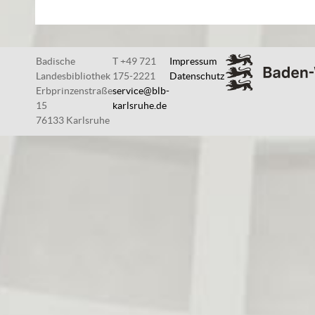
Badische
T +49 721
Impressum
Landesbibliothek
175-2221
Datenschutz
Erbprinzenstraße
service@blb-
15
karlsruhe.de
76133 Karlsruhe