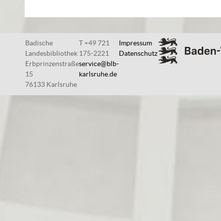
Badische
T +49 721
Impressum
Landesbibliothek
175-2221
Datenschutz
Erbprinzenstraße
service@blb-
15
karlsruhe.de
76133 Karlsruhe