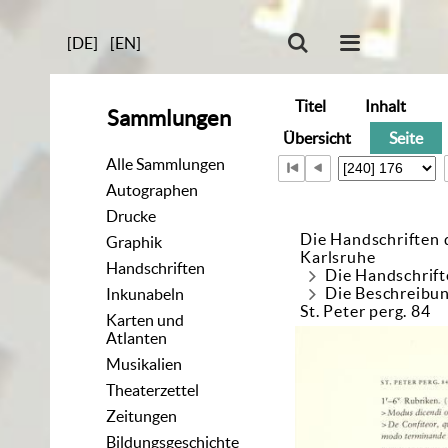
[DE]
[EN]
Titel
Inhalt
Sammlungen
Übersicht
Seite
Alle Sammlungen
Autographen
Drucke
Die Handschriften 
Graphik
Karlsruhe
Handschriften
Die Handschrift
Die Beschreibun
Inkunabeln
St. Peter perg. 84
Karten und
Atlanten
Musikalien
Theaterzettel
Zeitungen
Bildungsgeschichte