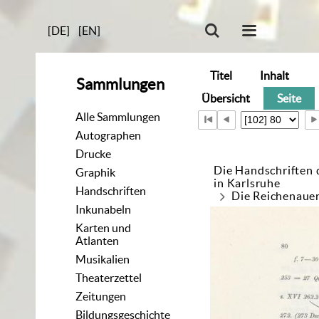
[DE]
[EN]
Titel
Inhalt
Sammlungen
Übersicht
Seite
Alle Sammlungen
Autographen
Drucke
Die Handschriften 
Graphik
in Karlsruhe
Handschriften
Die Reichenaue
Inkunabeln
Karten und
Atlanten
Musikalien
Theaterzettel
Zeitungen
Bildungsgeschichte