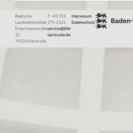
Badische
T +49 721
Impressum
Landesbibliothek
175-2221
Datenschutz
Erbprinzenstraße
service@blb-
15
karlsruhe.de
76133 Karlsruhe