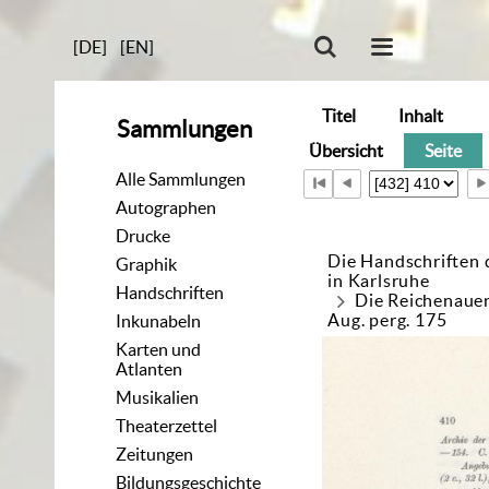
[DE]
[EN]
Titel
Inhalt
Sammlungen
Übersicht
Seite
Alle Sammlungen
Autographen
Drucke
Die Handschriften 
Graphik
in Karlsruhe
Handschriften
Die Reichenaue
Aug. perg. 175
Inkunabeln
Karten und
Atlanten
Musikalien
Theaterzettel
Zeitungen
Bildungsgeschichte