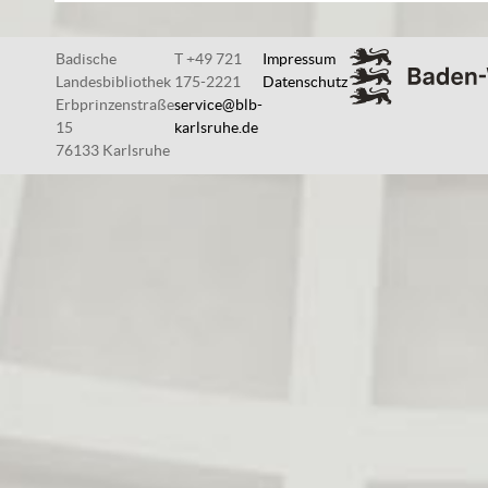
Badische
T +49 721
Impressum
Landesbibliothek
175-2221
Datenschutz
Erbprinzenstraße
service@blb-
15
karlsruhe.de
76133 Karlsruhe