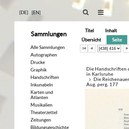
[DE]
[EN]
Titel
Inhalt
Sammlungen
Übersicht
Seite
Alle Sammlungen
Autographen
Drucke
Die Handschriften 
Graphik
in Karlsruhe
Handschriften
Die Reichenaue
Aug. perg. 177
Inkunabeln
Karten und
Atlanten
Musikalien
Theaterzettel
Zeitungen
Bildungsgeschichte