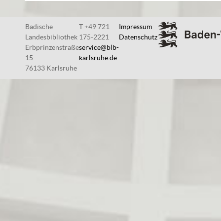
Badische
T +49 721
Impressum
Landesbibliothek
175-2221
Datenschutz
Erbprinzenstraße
service@blb-
15
karlsruhe.de
76133 Karlsruhe