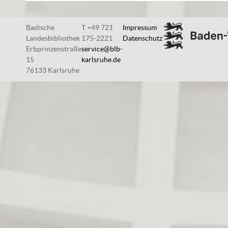
Badische
T +49 721
Impressum
Landesbibliothek
175-2221
Datenschutz
Erbprinzenstraße
service@blb-
15
karlsruhe.de
76133 Karlsruhe