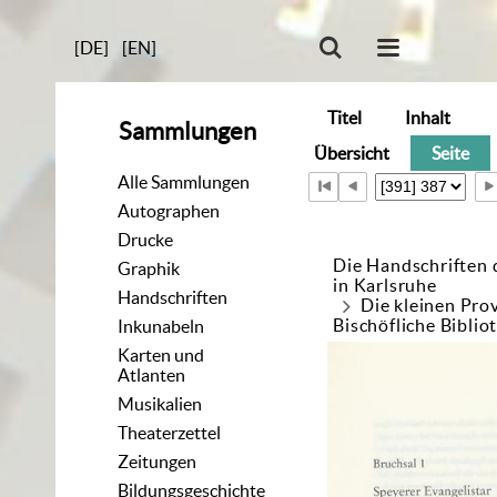
[DE]
[EN]
Titel
Inhalt
Sammlungen
Übersicht
Seite
Alle Sammlungen
Autographen
Drucke
Die Handschriften 
Graphik
in Karlsruhe
Handschriften
Die kleinen Pro
Bischöfliche Biblio
Inkunabeln
Karten und
Atlanten
Musikalien
Theaterzettel
Zeitungen
Bildungsgeschichte