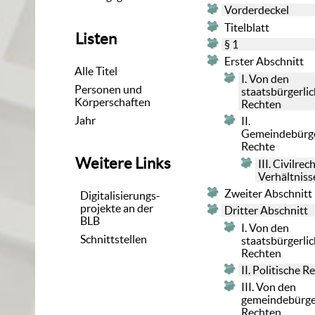
Vorderdeckel
Titelblatt
Listen
§ 1
Erster Abschnitt
Alle Titel
I. Von den
Personen und
staatsbürgerli
Körperschaften
Rechten
Jahr
II.
Gemeindebürge
Rechte
Weitere Links
III. Civilrec
Verhältniss
Zweiter Abschnitt
Digitalisierungs-
projekte an der
Dritter Abschnitt
BLB
I. Von den
Schnittstellen
staatsbürgerli
Rechten
II. Politische R
III. Von den
gemeindebürge
Rechten