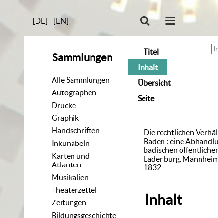
[DE]
[EN]
Titel
Sammlungen
Inhalt
Alle Sammlungen
Übersicht
Autographen
Seite
Drucke
Graphik
Handschriften
Die rechtlichen Verhält
Baden : eine Abhandl
Inkunabeln
badischen öffentliche
Karten und
Ladenburg. Mannheim 
Atlanten
1832
Musikalien
Theaterzettel
Inhalt
Zeitungen
Bildungsgeschichte