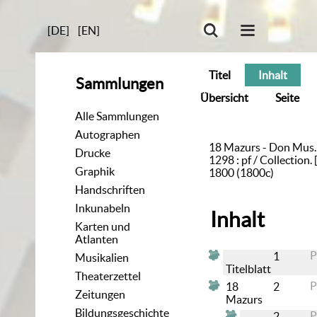
[DE]
[EN]
Titel
Inhalt
Sammlungen
Übersicht
Seite
Alle Sammlungen
Autographen
18 Mazurs - Don Mus
Drucke
1298 : pf / Collection. [S
Graphik
1800 (1800c)
Handschriften
Inkunabeln
Inhalt
Karten und
Atlanten
1
Musikalien
Titelblatt
Theaterzettel
18
2
Zeitungen
Mazurs
Bildungsgeschichte
2