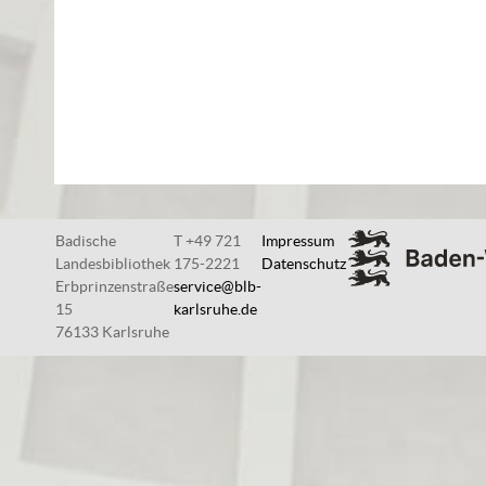
Badische
T +49 721
Impressum
Landesbibliothek
175-2221
Datenschutz
Erbprinzenstraße
service@blb-
15
karlsruhe.de
76133 Karlsruhe