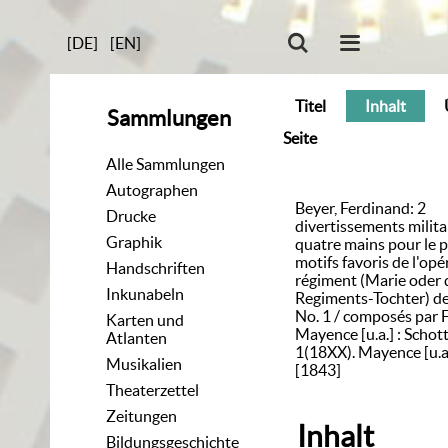
[DE]
[EN]
Titel
Inhalt
Sammlungen
Seite
Alle Sammlungen
Autographen
Beyer, Ferdinand: 2
Drucke
divertissements milita
Graphik
quatre mains pour le p
motifs favoris de l'opér
Handschriften
régiment (Marie oder 
Inkunabeln
Regiments-Tochter) de [.
No. 1 / composés par F
Karten und
Mayence [u.a.] : Schott
Atlanten
1(18XX). Mayence [u.a.
Musikalien
[1843]
Theaterzettel
Zeitungen
Inhalt
Bildungsgeschichte