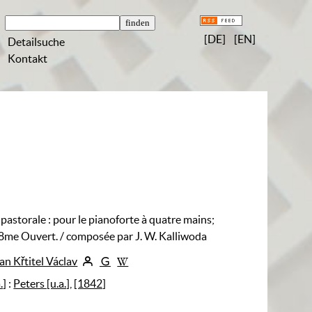
[DE]
[EN]
Detailsuche
Kontakt
pastorale
:
pour le pianoforte à quatre mains;
 8me Ouvert.
/ composée par J. W. Kalliwoda
an Křtitel Václav
.]
:
Peters [u.a.]
,
[1842]