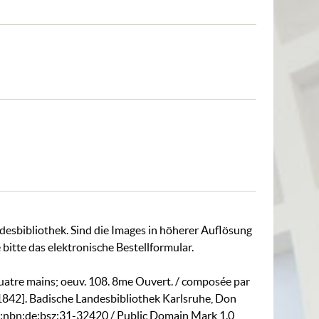
ndesbibliothek. Sind die Images in höherer Auflösung
 bitte das
elektronische Bestellformular
.
quatre mains; oeuv. 108. 8me Ouvert. / composée par
], [1842]. Badische Landesbibliothek Karlsruhe,
Don
rn:nbn:de:bsz:31-32420
/ Public Domain Mark 1.0