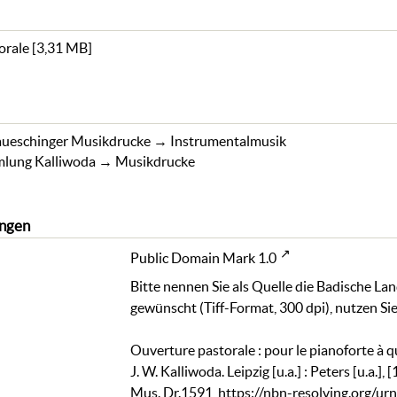
orale
[
3,31 MB
]
ueschinger Musikdrucke
→
Instrumentalmusik
lung Kalliwoda
→
Musikdrucke
ngen
Public Domain Mark 1.0
Bitte nennen Sie als Quelle die Badische La
gewünscht (Tiff-Format, 300 dpi), nutzen Sie
Ouverture pastorale : pour le pianoforte à 
J. W. Kalliwoda. Leipzig [u.a.] : Peters [u.a.
Mus. Dr.1591
,
https://nbn-resolving.org/u