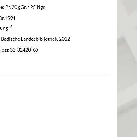
: Pr. 20 gGr. / 25 Ngr.
Dr.1591
rung
: Badische Landesbibliothek, 2012
e:bsz:31-32420