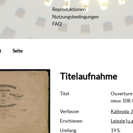
Reproduktionen
Nutzungsbedingungen
FAQ
t
Seite
Titelaufnahme
Titel
Ouverture 
oeuv. 108.
Verfasser
Kalivoda, J
Erschienen
Leipzig [u.a
Umfang
19 S.