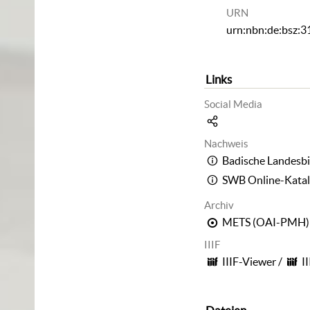
URN
urn:nbn:de:bsz:
Links
Social Media
Nachweis
Badische Landesbi
SWB Online-Kata
Archiv
METS (OAI-PMH)
IIIF
IIIF-Viewer
/
I