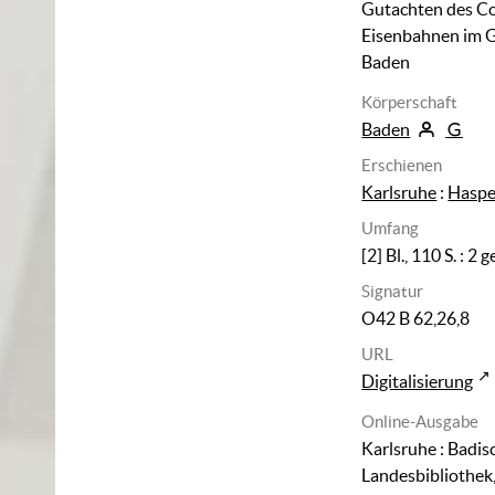
Gutachten des Co
Eisenbahnen im 
Baden
Körperschaft
Baden
Erschienen
Karlsruhe
:
Haspe
Umfang
[2] Bl., 110 S.
: 2 ge
Signatur
O42 B 62,26,8
URL
Digitalisierung
Online-Ausgabe
Karlsruhe : Badis
Landesbibliothek