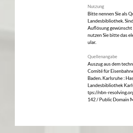
Nutzung
Bitte nennen Sie als Q
Landesbibliothek. Sind
Auflösung gewünscht (
nutzen Sie bitte das
el
ular
.
Quellenangabe
Auszug aus dem techn
Comité für Eisenbah
Baden. Karlsruhe : Ha
Landesbibliothek Karl
tps://nbn-resolving.o
142
/ Public Domain M