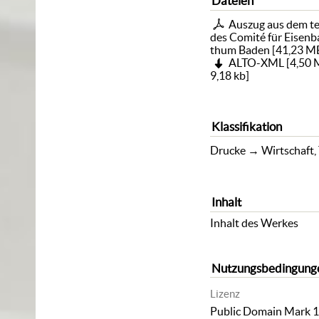
Dateien
Auszug aus dem t
des Comité für Eisen
thum Baden
[
41,23 M
ALTO-XML
[
4,50
9,18 kb
]
Klassifikation
Drucke
→
Wirtschaft,
Inhalt
Inhalt des Werkes
Nutzungsbedingung
Lizenz
Public Domain Mark 1