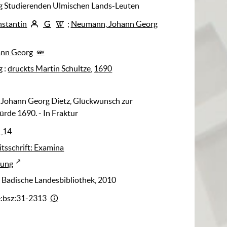
g Studierenden Ulmischen Lands-Leuten
nstantin
;
Neumann, Johann Georg
ann Georg
g
:
druckts Martin Schultze
,
1690
t Johann Georg Dietz, Glückwunsch zur
rde 1690. - In Fraktur
1,14
tsschrift: Examina
rung
: Badische Landesbibliothek, 2010
e:bsz:31-2313