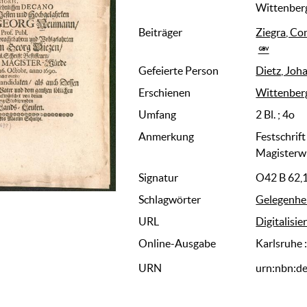
Wittenber
Beiträger
Ziegra, Co
Gefeierte Person
Dietz, Joh
Erschienen
Wittenber
Umfang
2 Bl. ; 4o
Anmerkung
Festschrif
Magisterwü
Signatur
O42 B 62,
Schlagwörter
Gelegenhei
URL
Digitalisie
Online-Ausgabe
Karlsruhe 
URN
urn:nbn:d