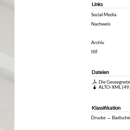
Links
Social Media
Nachweis
Archiv
IIIF
Dateien
Die Geseegnete
ALTO-XML
[
49,
Klassifikation
Drucke
→
Badische