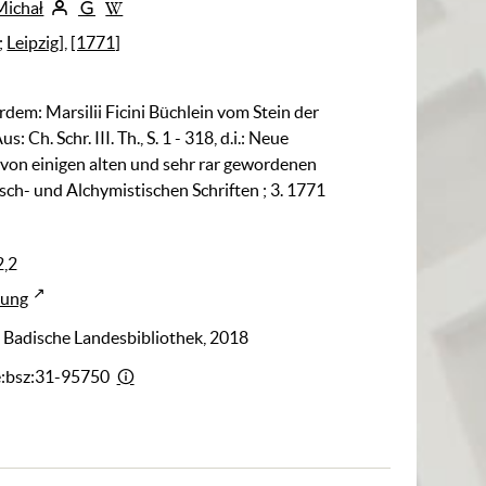
Michał
;
Leipzig]
,
[1771]
rdem: Marsilii Ficini Büchlein vom Stein der
s: Ch. Schr. III. Th., S. 1 - 318, d.i.: Neue
on einigen alten und sehr rar gewordenen
sch- und Alchymistischen Schriften ; 3. 1771
2,2
rung
: Badische Landesbibliothek, 2018
e:bsz:31-95750