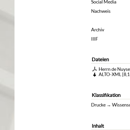
Social Media
Nachweis
Archiv
IIIF
Dateien
Herrn de Nuyse
ALTO-XML
[
8,
Klassifikation
Drucke
→
Wissensc
Inhalt