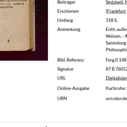
Beiträger
Se̜dziwój, 
Erschienen
[Frankfurt
Umfang
318 S.
Anmerkung
Enth. auße
Weisen. - Au
Sammlung v
Philosophi
Bibl. Referenz
Ferg.II,148
Signatur
87 B 7605
URL
Digitalisie
Online-Ausgabe
Karlsruhe 
URN
urn:nbn:d