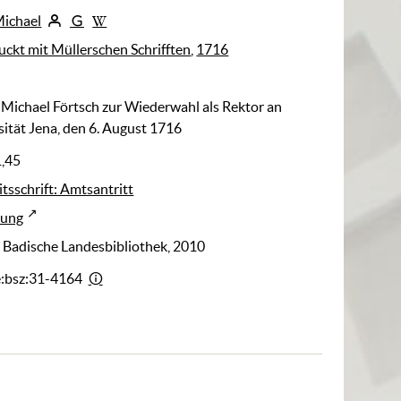
Michael
uckt mit Müllerschen Schrifften
,
1716
t Michael Förtsch zur Wiederwahl als Rektor an
sität Jena, den 6. August 1716
1,45
tsschrift: Amtsantritt
rung
: Badische Landesbibliothek, 2010
e:bsz:31-4164