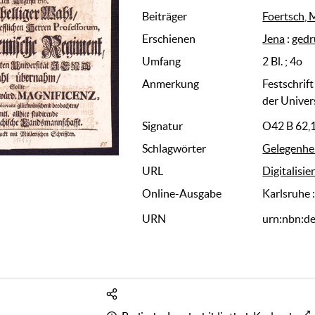
Beiträger
Foertsch, 
Erschienen
Jena
:
gedr
Umfang
2 Bl. ; 4o
Anmerkung
Festschrif
der Univer
Signatur
O42 B 62,
Schlagwörter
Gelegenhei
URL
Digitalisie
Online-Ausgabe
Karlsruhe 
URN
urn:nbn:d