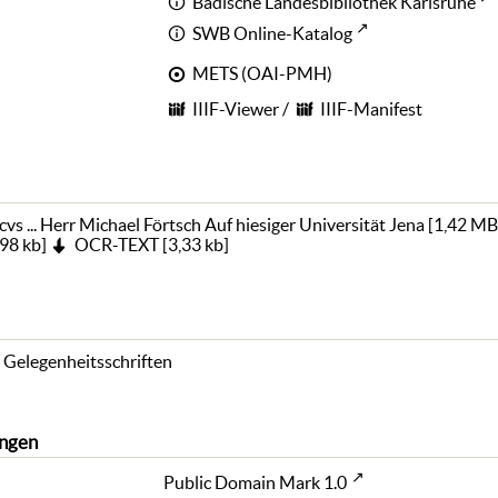
Badische Landesbibliothek Karlsruhe
SWB Online-Katalog
METS (OAI-PMH)
IIIF-Viewer
/
IIIF-Manifest
vs ... Herr Michael Förtsch Auf hiesiger Universität Jena
[
1,42 MB
98 kb
]
OCR-TEXT
[
3,33 kb
]
 Gelegenheitsschriften
ngen
Public Domain Mark 1.0