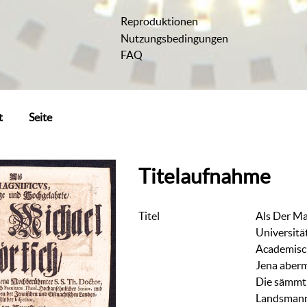
Reproduktionen
Nutzungsbedingungen
FAQ
t
Seite
Titelaufnahme
Titel
Als Der Mag
Universitä
Academisc
Jena aberm
Die sämmtl
Landsmann