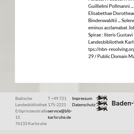
Guillielmi Pollmanni ... 
Elisabethae Dorotheae, 
Bindenwaldtii ... Solenni
eminus acclamabat Joh.
Spirae : literis Gustav
Landesbibliothek Karl
tps://nbn-resolving.o
29
/ Public Domain Ma
Badische
T +49 721
Impressum
Landesbibliothek
175-2221
Datenschutz
Erbprinzenstraße
service@blb-
15
karlsruhe.de
76133 Karlsruhe