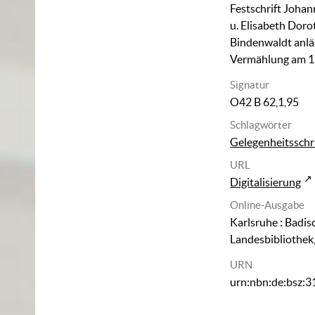
Festschrift Joha
u. Elisabeth Doro
Bindenwaldt anläß
Vermählung am 12
Signatur
O42 B 62,1,95
Schlagwörter
Gelegenheitsschri
URL
Digitalisierung
Online-Ausgabe
Karlsruhe : Badis
Landesbibliothek
URN
urn:nbn:de:bsz: