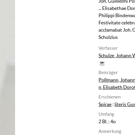
Joh. Guillielmi Pol
... Elisabethae Dor
Philippi Bindenwal
Festivitate celeb
acclamabat Joh. G
Schulzius
Verfasser
Schulze, Johann 
Beiträger
Pollmann, Johan
n, Elisabeth Dor
Erschienen
Spirae
:
literis Gu
Umfang
2 Bl. ; 4o
Anmerkung