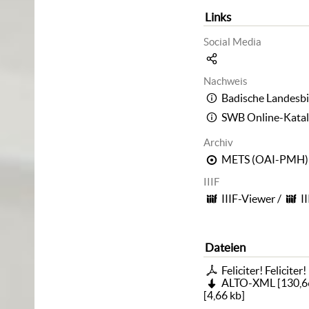
Links
Social Media
Nachweis
Badische Landesbi
SWB Online-Kata
Archiv
METS (OAI-PMH)
IIIF
IIIF-Viewer
/
I
Dateien
Feliciter! Feliciter!
ALTO-XML
[
130,6
[
4,66 kb
]