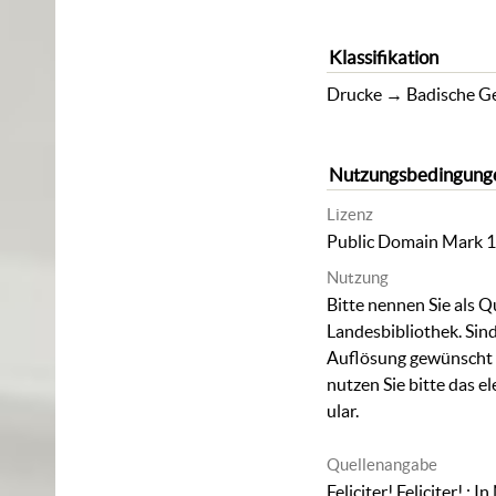
Klassifikation
Drucke
→
Badische Ge
Nutzungsbedingung
Lizenz
Public Domain Mark 1
Nutzung
Bitte nennen Sie als Q
Landesbibliothek. Sind
Auflösung gewünscht (
nutzen Sie bitte das
el
ular
.
Quellenangabe
Feliciter! Feliciter! : In