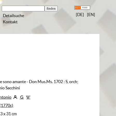
[DE]
[EN]
Detailsuche
Kontakt
 e sono amante - Don Mus.Ms. 1702
:
S, orch;
io Sacchini
Antonio
(1770c)
23 x 31 cm