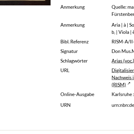
Anmerkung
Quelle: ma
Fürstenber
Anmerkung
Aria | à | 
b, | Viola |
Bibl. Referenz
RISM-A/I
Signatur
Don Mus.M
Schlagwörter
Arias (voc.
URL
Digitalisie
Nachweis i
(RISM)
Online-Ausgabe
Karlsruhe 
URN
urn:nbn:d