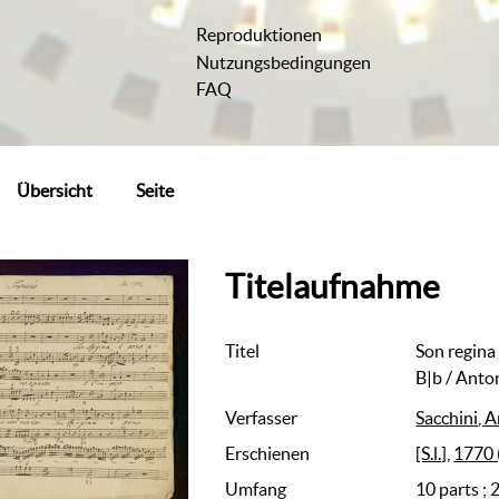
Reproduktionen
Nutzungsbedingungen
FAQ
Übersicht
Seite
Titelaufnahme
Titel
Son regina
B|b
/ Anton
Verfasser
Sacchini, 
Erschienen
[S.l.]
,
1770 
Umfang
10 parts ; 