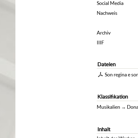
Social Media
Nachweis
Archiv
IIIF
Dateien
Son regina e s
Klassifikation
Musikalien
→
Dona
Inhalt