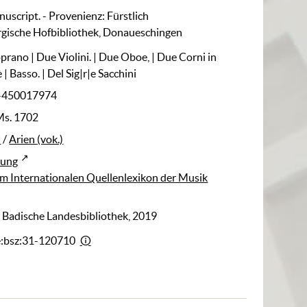
nuscript. - Provenienz: Fürstlich
gische Hofbibliothek, Donaueschingen
Soprano | Due Violini. | Due Oboe, | Due Corni in
 è | Basso. | Del Sig|r|e Sacchini
I-450017974
s. 1702
)
/
Arien (vok.)
rung
m Internationalen Quellenlexikon der Musik
: Badische Landesbibliothek, 2019
e:bsz:31-120710